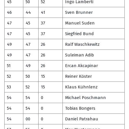
45
50
52
Ingo Lamberti
46
44
41
Sven Brunner
47
45
37
Manuel Suden
47
45
37
Siegfried Bund
49
47
26
Ralf Waschkewitz
49
47
26
Suleiman Adib
51
49
26
Ercan Akcapinar
52
50
15
Reiner Köster
53
52
15
Klaus Kühnlenz
54
54
0
Michael Poschmann
54
54
0
Tobias Bongers
54
00
0
Daniel Patrahau