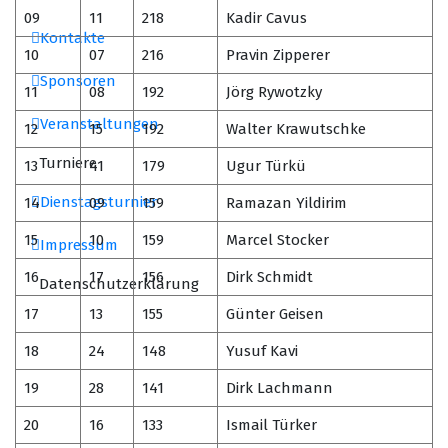
09
11
218
Kadir Cavus
Kontakte
10
07
216
Pravin Zipperer
Sponsoren
11
08
192
Jörg Rywotzky
Veranstaltungen
12
15
192
Walter Krawutschke
Turniere
13
41
179
Ugur Türkü
Dienstagsturnier
14
09
159
Ramazan Yildirim
15
10
159
Marcel Stocker
Impressum
16
17
156
Dirk Schmidt
Datenschutzerklärung
17
13
155
Günter Geisen
18
24
148
Yusuf Kavi
19
28
141
Dirk Lachmann
20
16
133
Ismail Türker