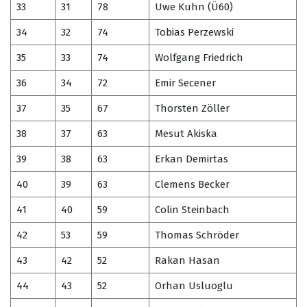
33
31
78
Uwe Kuhn (Ü60)
34
32
74
Tobias Perzewski
35
33
74
Wolfgang Friedrich
36
34
72
Emir Secener
37
35
67
Thorsten Zöller
38
37
63
Mesut Akiska
39
38
63
Erkan Demirtas
40
39
63
Clemens Becker
41
40
59
Colin Steinbach
42
53
59
Thomas Schröder
43
42
52
Rakan Hasan
44
43
52
Orhan Usluoglu