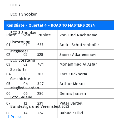
BCO 7
BCO 1 Snooker
BCO 2 Snooker
Rangliste - Quartal 4 - ROAD TO MASTERS 2024
BCO 3 Snooker
Platz
von
Punkte
Vor- und Nachname
Livescoring
01
01
637
Andre Schützenhofer
Mitglieder
02
05
528
Samer Alkareemawi
BCO Vorstand
03
02
471
Mohammad Al Asfar
Spielorte
04
03
382
Lars Kuckherm
Geschichte
05
04
347
Arthur Morari
Mitglied werden
06
06
286
Dennis Jansen
Foto Galerie
07
12
231
Peter Bardel
Bundesliga und Vereinsfest 2022
08
14
224
Bahadir Bilici
Presse