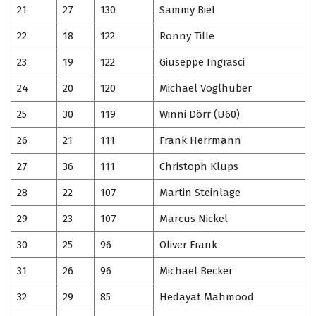
21
27
130
Sammy Biel
22
18
122
Ronny Tille
23
19
122
Giuseppe Ingrasci
24
20
120
Michael Voglhuber
25
30
119
Winni Dörr (Ü60)
26
21
111
Frank Herrmann
27
36
111
Christoph Klups
28
22
107
Martin Steinlage
29
23
107
Marcus Nickel
30
25
96
Oliver Frank
31
26
96
Michael Becker
32
29
85
Hedayat Mahmood