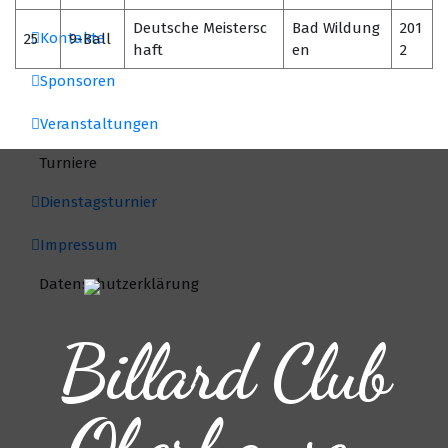
Deutsche Meistersc
Bad Wildung
201
Kontakte
25
9-Ball
haft
en
2
Sponsoren
Veranstaltungen
Turniere
Dienstagsturnier
Impressum
Datenschutzerklärung
Billard Club
Oberhausen