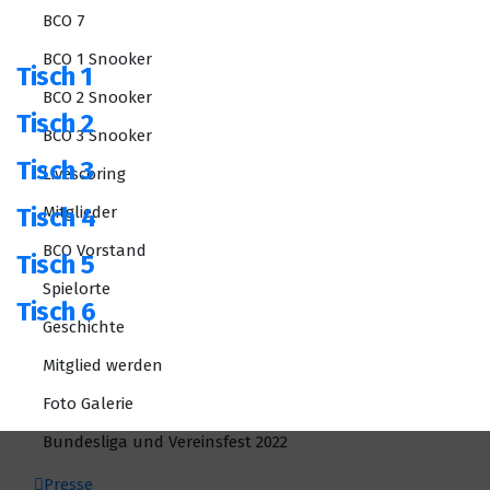
BCO 7
BCO 1 Snooker
Tisch 1
BCO 2 Snooker
Tisch 2
BCO 3 Snooker
Tisch 3
Livescoring
Tisch 4
Mitglieder
BCO Vorstand
Tisch 5
Spielorte
Tisch 6
Geschichte
Mitglied werden
Foto Galerie
Bundesliga und Vereinsfest 2022
Presse