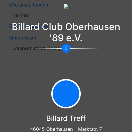
Veranstaltungen
Turniere
Billard Club Oberhausen
Dienstagsturnier
'89 e.V.
Impressum
Datenschutzerklärung
Billard Treff
46045 Oberhausen – Marktstr. 7