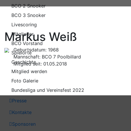
BCO 2 Snooker
BCO 3 Snooker
Livescoring
Markus Weiß
Mitglieder
BCO Vorstand
Geburtsdatum: 1968
Spielorte
Mannschaft: BCO 7 Poolbillard
Geschichte
Mitglied seit: 01.05.2018
Mitglied werden
Foto Galerie
Bundesliga und Vereinsfest 2022
Presse
Kontakte
Sponsoren