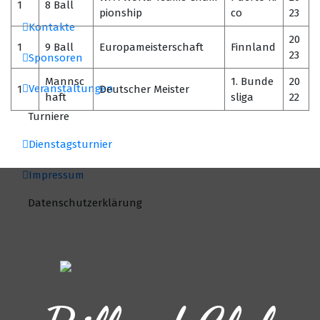
1
8 Ball
pionship
co
23
Kontakte
20
1
9 Ball
Europameisterschaft
Finnland
23
Sponsoren
Mannsc
1. Bunde
20
Veranstaltungen
1
Deutscher Meister
haft
sliga
22
Turniere
Dienstagsturnier
Impressum
Datenschutzerklärung