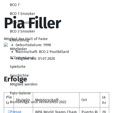
BCO 7
BCO 1 Snooker
Pia Filler
BCO 2 Snooker
BCO 3 Snooker
Mitglied der Hall of Fame
Livescoring
Geburtsdatum: 1998
Mitglieder
Mannschaft: BCO 2 Poolbillard
BCO Vorstand
Mitglied seit: 01.07.2020
Spielorte
Geschichte
Erfolge
Mitglied werden
Foto Galerie
Pla
Ja
Disziplin
Meisterschaft
Ort
Bundesliga und Vereinsfest 2022
tz
hr
Presse
WPA World Teams Cham
Puerto Ri
20