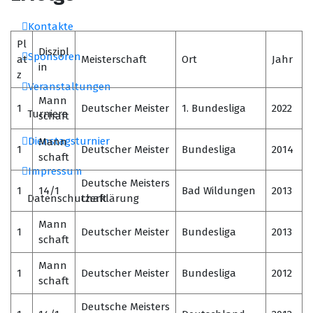
Kontakte
Pl
Diszipl
Sponsoren
at
Meisterschaft
Ort
Jahr
in
z
Veranstaltungen
Mann
1
Deutscher Meister
1. Bundesliga
2022
Turniere
schaft
Dienstagsturnier
Mann
1
Deutscher Meister
Bundesliga
2014
schaft
Impressum
Deutsche Meisters
1
14/1
Bad Wildungen
2013
Datenschutzerklärung
chaft
Mann
1
Deutscher Meister
Bundesliga
2013
schaft
Mann
1
Deutscher Meister
Bundesliga
2012
schaft
Deutsche Meisters