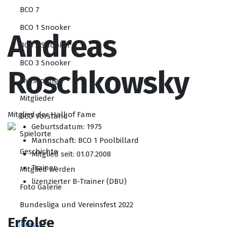
BCO 7
BCO 1 Snooker
Andreas
BCO 2 Snooker
BCO 3 Snooker
Roschkowsky
Livescoring
Mitglieder
Mitglied der Hall of Fame
BCO Vorstand
Geburtsdatum: 1975
Spielorte
Mannschaft: BCO 1 Poolbillard
Geschichte
Mitglied seit: 01.07.2008
Trainer:
Mitglied werden
lizenzierter B-Trainer (DBU)
Foto Galerie
Bundesliga und Vereinsfest 2022
Erfolge
Presse