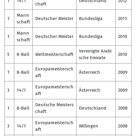
1
14/1
Deutschland
2012
chaft
Mann
1
Deutscher Meister
Bundesliga
2011
schaft
Mann
1
Deutscher Meister
Bundesliga
2010
schaft
Vereinigte Arabi
5
8-Ball
Weltmeisterschaft
2010
sche Emirate
Europameistersch
1
8-Ball
Ãsterreich
2009
aft
Europameistersch
3
14/1
Ãsterreich
2009
aft
Deutsche Meisters
1
8-Ball
Deutschland
2008
chaft
Europameistersch
3
14/1
Willingen
2008
aft