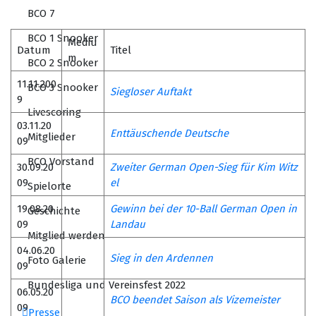
BCO 7
BCO 1 Snooker
Mediu
Datum
Titel
m
BCO 2 Snooker
11.11.200
BCO 3 Snooker
Siegloser Auftakt
9
Livescoring
03.11.20
Enttäuschende Deutsche
Mitglieder
09
BCO Vorstand
30.09.20
Zweiter German Open-Sieg für Kim Witz
09
el
Spielorte
19.08.20
Gewinn bei der 10-Ball German Open in
Geschichte
09
Landau
Mitglied werden
04.06.20
Sieg in den Ardennen
Foto Galerie
09
Bundesliga und Vereinsfest 2022
06.05.20
BCO beendet Saison als Vizemeister
09
Presse