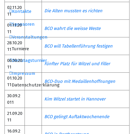
02.11.20
Die Alten mussten es richten
Kontakte
11
Sponsoren
01.11.20
BCO wahrt die weisse Weste
11
Veranstaltungen
28.10.20
BCO will Tabellenführung festigen
Turniere
11
06.10.20
Dienstagsturnier
Fünfter Platz für Witzel und Filler
11
Impressum
01.10.20
BCO-Duo mit Medaillenhoffnungen
11
Datenschutzerklärung
30.09.2
Kim Witzel startet in Hannover
011
21.09.20
BCO gelingt Auftaktwochenende
11
16.09.2