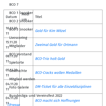
BCO 7
BCO 1 Snooker
Medi
Datum
Titel
um
BCO 2 Snooker
16.11.20
BCO 3 Snooker
Gold für Kim Witzel
11
Livescoring
15.11.20
Zweimal Gold für Ortmann
Mitglieder
11
BCO Vorstand
08.11.20
BCO-Trio holt Gold
11
Spielorte
05.11.20
Geschichte
BCO-Cracks wollen Medaillen
11
Mitglied werden
04.11.20
DM-Ticket für alle Einzeldisziplinen
Foto Galerie
11
Bundesliga und Vereinsfest 2022
04.11.20
BCO macht sich Hoffnungen
11
Presse