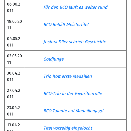
06.06.2
Für den BCO läuft es weiter rund
011
18.05.20
BCO Behält Meistertitel
11
04.05.2
Joshua Filler schrieb Geschichte
011
03.05.20
Goldjunge
11
30.04.2
Trio holt erste Medaillen
011
27.04.2
BCO-Trio in der Favoritenrolle
011
23.04.2
BCO Talente auf Medaillenjagd
011
13.04.2
Titel vorzeitig eingelocht