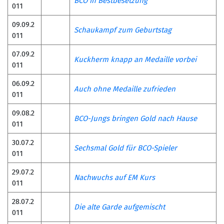
BCO in Bestbesetzung
011
09.09.2
Schaukampf zum Geburtstag
011
07.09.2
Kuckherm knapp an Medaille vorbei
011
06.09.2
Auch ohne Medaille zufrieden
011
09.08.2
BCO-Jungs bringen Gold nach Hause
011
30.07.2
Sechsmal Gold für BCO-Spieler
011
29.07.2
Nachwuchs auf EM Kurs
011
28.07.2
Die alte Garde aufgemischt
011