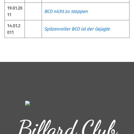
19.01.20
BCO nicht zu stoppen
11
14.01.2
Spitzenreiter BCO ist der Gejagte
011
Billard Club