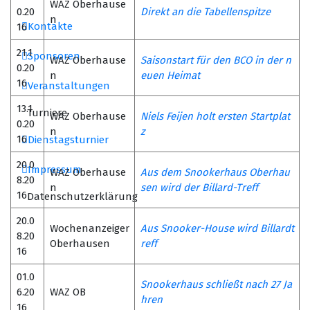
WAZ Oberhause
0.20
Direkt an die Tabellenspitze
n
Kontakte
16
21.1
Sponsoren
WAZ Oberhause
Saisonstart für den BCO in der n
0.20
n
euen Heimat
16
Veranstaltungen
13.1
Turniere
WAZ Oberhause
Niels Feijen holt ersten Startplat
0.20
n
z
16
Dienstagsturnier
20.0
Impressum
WAZ Oberhause
Aus dem Snookerhaus Oberhau
8.20
n
sen wird der Billard-Treff
16
Datenschutzerklärung
20.0
Wochenanzeiger
Aus Snooker-House wird Billardt
8.20
Oberhausen
reff
16
01.0
Snookerhaus schließt nach 27 Ja
6.20
WAZ OB
hren
16