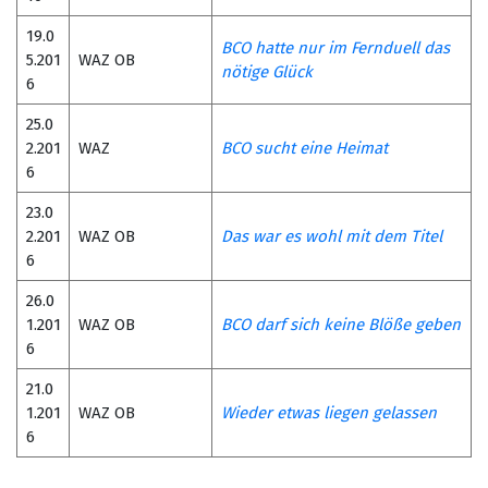
19.0
BCO hatte nur im Fernduell das
5.201
WAZ OB
nötige Glück
6
25.0
2.201
WAZ
BCO sucht eine Heimat
6
23.0
2.201
WAZ OB
Das war es wohl mit dem Titel
6
26.0
1.201
WAZ OB
BCO darf sich keine Blöße geben
6
21.0
1.201
WAZ OB
Wieder etwas liegen gelassen
6