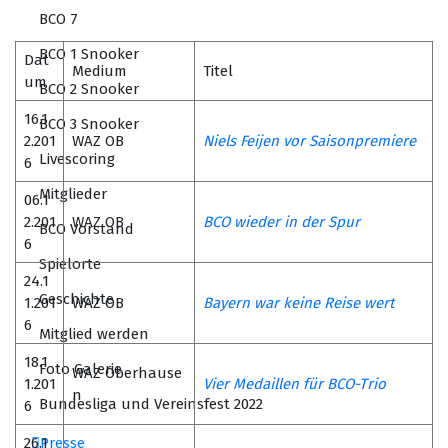
BCO 7
BCO 1 Snooker
Dat
Medium
Titel
um
BCO 2 Snooker
16.1
BCO 3 Snooker
2.201
WAZ OB
Niels Feijen vor Saisonpremiere
Livescoring
6
Mitglieder
06.1
2.201
WAZ OB
BCO wieder in der Spur
BCO Vorstand
6
Spielorte
24.1
Geschichte
1.201
WAZ OB
Bayern war keine Reise wert
6
Mitglied werden
18.1
Foto Galerie
WAZ Oberhause
1.201
Vier Medaillen für BCO-Trio
n
Bundesliga und Vereinsfest 2022
6
26.1
Presse