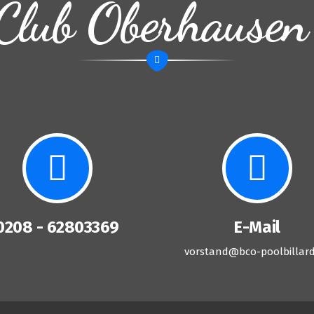
Club Oberhausen
0208 - 62803369
E-Mail
vorstand@bco-poolbillard