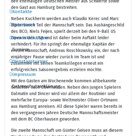
den ehemaligen Deutschen Meister aus Schwerte sowie
den Gast aus Hamburg bestreiten.
Kontakte
Neben Kuckherm werden auch Klaudio Kerec und Marc
Sponsoren
Bijsterbosch Teil der Mannschaft sein. Das Aushängeschild
des BCO, Niels Feijen, spielt derzeit bei den 9-Ball US
Veranstaltungen
Open in den USA und ist daher beim Auftakt leider
verhindert. Für ihn springt der ehemalige Kapitän der
Turniere
ersten Mannschaft, Andreas Roschkowsky, ein, der nach
einjähriger Pause wieder zurück im Team ist und
Dienstagsturnier
zusammen mit seinen Teamkollegen erneut ein
erfolgreiches Saisonergebnis erzielen möchte.
Impressum
Mit den Gästen am Wochenende kommen altbekannte
Datenschutzerklärung
Gesichter nach Oberhausen. Neben den jungen Spielern
Dalmatin und Dincer wird vor allem der Routinier und
mehrfache Europa- sowie Weltmeister Oliver Ortmann
aus Hamburg anreisen. All diese Spieler waren bereits in
den vergangenen Jahren Deutsche Mannschaftsmeister
mit dem BC Oberhausen geworden.
Die zweite Mannschaft um Günter Geisen muss an diesem