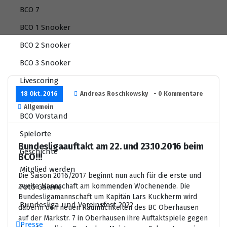
BCO 7
BCO 1 Snooker
BCO 2 Snooker
BCO 3 Snooker
Livescoring
18 Okt. 2016
Andreas Roschkowsky
- 0 Kommentare
Mitglieder
Allgemein
BCO Vorstand
Spielorte
Bundesligaauftakt am 22. und 23.10.2016 beim
Geschichte
BCO!!!
Mitglied werden
Die Saison 2016/2017 beginnt nun auch für die erste und
zweite Mannschaft am kommenden Wochenende. Die
Foto Galerie
Bundesligamannschaft um Kapitän Lars Kuckherm wird
Bundesliga und Vereinsfest 2022
dabei in den neuen Räumlichkeiten des BC Oberhausen
auf der Markstr. 7 in Oberhausen ihre Auftaktspiele gegen
Presse