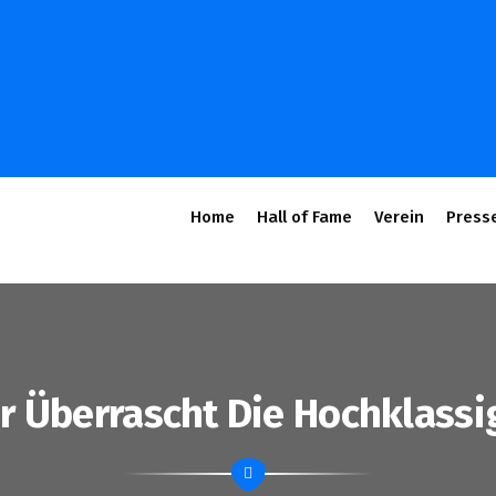
Home
Hall of Fame
Verein
Press
 Überrascht Die Hochklassig