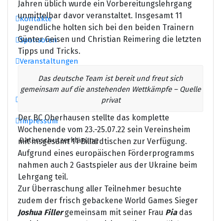
Jahren üblich wurde ein Vorbereitungslehrgang
unmittelbar davor veranstaltet. Insgesamt 11
Kontakte
Jugendliche holten sich bei den beiden Trainern
Günter Geisen und Christian Reimering die letzten
Sponsoren
Tipps und Tricks.
Veranstaltungen
Das deutsche Team ist bereit und freut sich
Turniere
gemeinsam auf die anstehenden Wettkämpfe – Quelle
Dienstagsturnier
privat
Der BC Oberhausen stellte das komplette
Impressum
Wochenende vom 23.-25.07.22 sein Vereinsheim
Datenschutzerklärung
mit insgesamt 11 Billardtischen zur Verfügung.
Aufgrund eines europäischen Förderprogramms
nahmen auch 2 Gastspieler aus der Ukraine beim
Lehrgang teil.
Zur Überraschung aller Teilnehmer besuchte
zudem der frisch gebackene World Games Sieger
Joshua Filler
gemeinsam mit seiner Frau
Pia
das