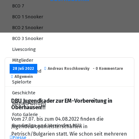
BCO 7
BCO 1 Snooker
BCO 2 Snooker
BCO 3 Snooker
Livescoring
Mitglieder
28 Juli 2022
Andreas Roschkowsky
- 0 Kommentare
BCO Vorstand
Allgemein
Spielorte
Geschichte
DBU Jugendkader zur EM-Vorbereitung in
Mitglied werden
Oberhausen!!!
Foto Galerie
Vom 27.07. bis zum 04.08.2022 finden die
Bundesliga und Vereinsfest 2022
Jugendeuropameisterschaften in
Petrisch/Bulgarien statt. Wie schon seit mehreren
Presse