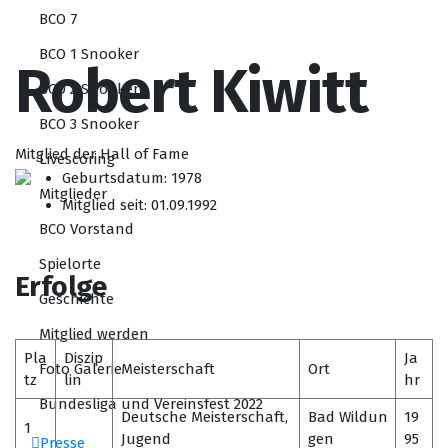
BCO 7
BCO 1 Snooker
Robert Kiwitt
BCO 2 Snooker
BCO 3 Snooker
Mitglied der Hall of Fame
Livescoring
Geburtsdatum: 1978
Mitglieder
Mitglied seit: 01.09.1992
BCO Vorstand
Spielorte
Erfolge
Geschichte
Mitglied werden
Pla
Diszip
Ja
Foto Galerie
Meisterschaft
Ort
tz
lin
hr
Bundesliga und Vereinsfest 2022
Deutsche Meisterschaft,
Bad Wildun
19
1
Jugend
gen
95
Presse