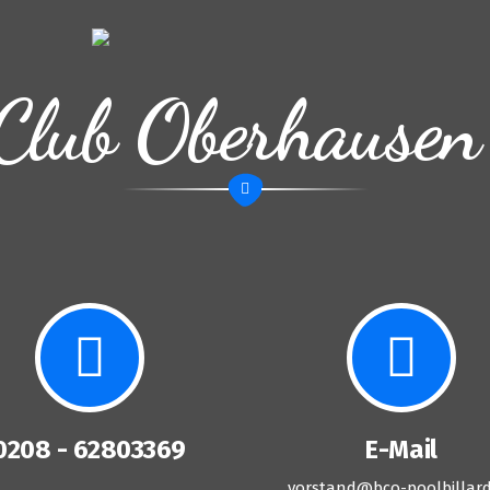
Club Oberhausen
0208 - 62803369
E-Mail
vorstand@bco-poolbillard