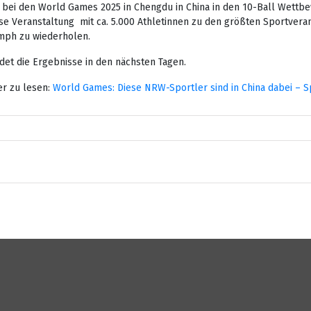
l bei den World Games 2025 in Chengdu in China in den 10-Ball Wett
se Veranstaltung mit ca. 5.000 Athletinnen zu den größten Sportverans
umph zu wiederholen.
t die Ergebnisse in den nächsten Tagen.
er zu lesen:
World Games: Diese NRW-Sportler sind in China dabei – 