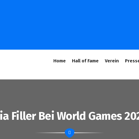
Home
Hall of Fame
Verein
Press
a Filler Bei World Games 202