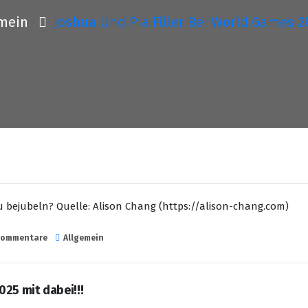
emein
Joshua Und Pia Filler Bei World Games 20
u bejubeln?
Quelle: Alison Chang (https://alison-chang.com)
Kommentare
Allgemein
025 mit dabei!!!