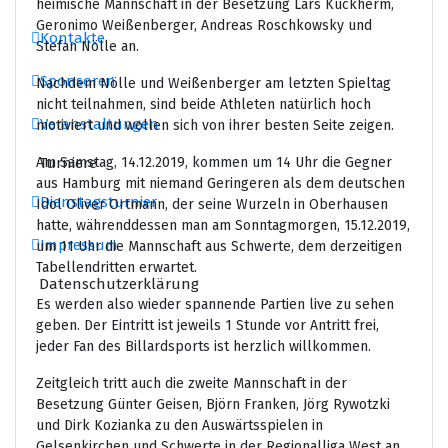
heimische Mannschaft in der Besetzung Lars Kuckherm,
Geronimo Weißenberger, Andreas Roschkowsky und
Kontakte
Stefan Nölle an.
Sponsoren
Nachdem Nölle und Weißenberger am letzten Spieltag
nicht teilnahmen, sind beide Athleten natürlich hoch
Veranstaltungen
motiviert und wollen sich von ihrer besten Seite zeigen.
Am Samstag, 14.12.2019, kommen um 14 Uhr die Gegner
Turniere
aus Hamburg mit niemand Geringeren als dem deutschen
Dienstagsturnier
Idol Oliver Ortmann, der seine Wurzeln in Oberhausen
hatte, währenddessen man am Sonntagmorgen, 15.12.2019,
Impressum
um 11 Uhr die Mannschaft aus Schwerte, dem derzeitigen
Tabellendritten erwartet.
Datenschutzerklärung
Es werden also wieder spannende Partien live zu sehen
geben. Der Eintritt ist jeweils 1 Stunde vor Antritt frei,
jeder Fan des Billardsports ist herzlich willkommen.
Zeitgleich tritt auch die zweite Mannschaft in der
Besetzung Günter Geisen, Björn Franken, Jörg Rywotzki
und Dirk Kozianka zu den Auswärtsspielen in
Gelsenkirchen und Schwerte in der Regionalliga West an.