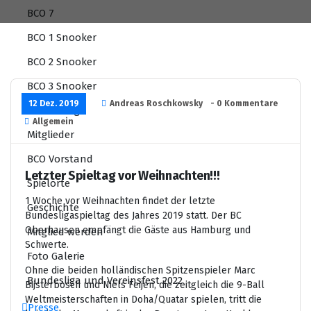
BCO 7
BCO 1 Snooker
BCO 2 Snooker
BCO 3 Snooker
12 Dez. 2019
Andreas Roschkowsky
- 0 Kommentare
Livescoring
Allgemein
Mitglieder
BCO Vorstand
Letzter Spieltag vor Weihnachten!!!
Spielorte
1 Woche vor Weihnachten findet der letzte
Geschichte
Bundesligaspieltag des Jahres 2019 statt. Der BC
Oberhausen empfängt die Gäste aus Hamburg und
Mitglied werden
Schwerte.
Foto Galerie
Ohne die beiden holländischen Spitzenspieler Marc
Bundesliga und Vereinsfest 2022
Bijsterbosch und Niels Feijen, die zeitgleich die 9-Ball
Weltmeisterschaften in Doha/Quatar spielen, tritt die
Presse