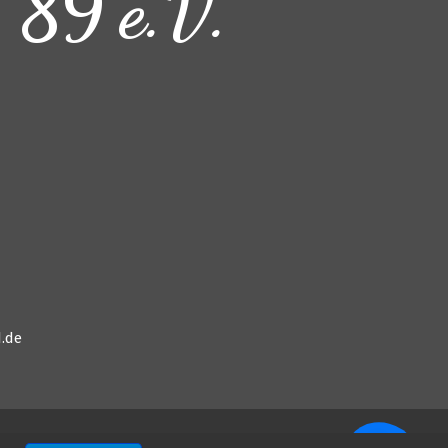
 '89 e.V.
.de