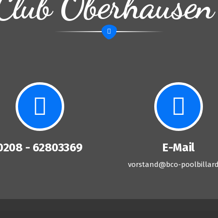
Club Oberhausen
0208 - 62803369
E-Mail
vorstand@bco-poolbillard