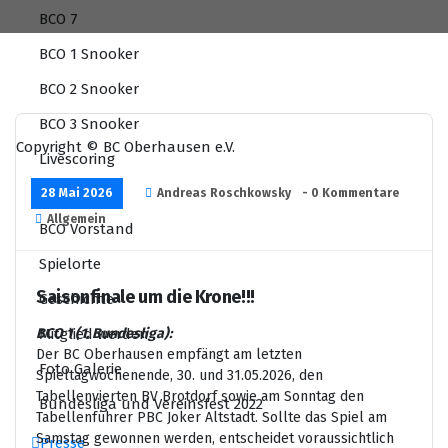
BCO 7
BCO 1 Snooker
BCO 2 Snooker
BCO 3 Snooker
Copyright © BC Oberhausen e.V.
Livescoring
Mitglieder
28 Mai 2026
Andreas Roschkowsky
- 0 Kommentare
Allgemein
BCO Vorstand
Spielorte
Saisonfinale um die Krone!!!
Geschichte
BCO 1 (1. Bundesliga):
Mitglied werden
Der BC Oberhausen empfängt am letzten
Foto Galerie
Spieltagwochenende, 30. und 31.05.2026, den
Tabellenvierten BV Brotdorf sowie am Sonntag den
Bundesliga und Vereinsfest 2022
Tabellenführer PBC Joker Altstadt. Sollte das Spiel am
Samstag gewonnen werden, entscheidet voraussichtlich
Presse