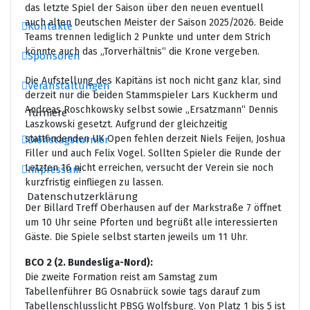
das letzte Spiel der Saison über den neuen eventuell
auch alten Deutschen Meister der Saison 2025/2026. Beide
Kontakte
Teams trennen lediglich 2 Punkte und unter dem Strich
könnte auch das „Torverhältnis“ die Krone vergeben.
Sponsoren
Die Aufstellung des Kapitäns ist noch nicht ganz klar, sind
Veranstaltungen
derzeit nur die beiden Stammspieler Lars Kuckherm und
Andreas Roschkowsky selbst sowie „Ersatzmann“ Dennis
Turniere
Laszkowski gesetzt. Aufgrund der gleichzeitig
stattfindenden UK Open fehlen derzeit Niels Feijen, Joshua
Dienstagsturnier
Filler und auch Felix Vogel. Sollten Spieler die Runde der
Letzten 16 nicht erreichen, versucht der Verein sie noch
Impressum
kurzfristig einfliegen zu lassen.
Datenschutzerklärung
Der Billard Treff Oberhausen auf der Markstraße 7 öffnet
um 10 Uhr seine Pforten und begrüßt alle interessierten
Gäste. Die Spiele selbst starten jeweils um 11 Uhr.
BCO 2 (2. Bundesliga-Nord):
Die zweite Formation reist am Samstag zum
Tabellenführer BG Osnabrück sowie tags darauf zum
Tabellenschlusslicht PBSG Wolfsburg. Von Platz 1 bis 5 ist