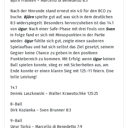
Björn Franken – Marcello di Benedetto 8:3
Nach der Hinrunde stand erneut ein 4:0 für den BCO zu
buche.
Björn
spielte gut auf, was sich in dem deutlichen
8:3 widerspiegelt. Besonders hervorzuheben ist das 14.1
von
Ugur
. Nach einer Safe-Phase mit drei Fouls von
Sven
in Folge fand er sich mit Minuspunkten in der Partie
wieder.
Ugur
fühlte sich gut, zeigte einen sauberen
Spielaufbau und hat sich selbst das Ziel gesetzt, seinem
Gegner keine Chance zu geben in den positiven
Punktebereich zu kommen. Mit Erfolg: wenn
Ugur
keinen
Ball spielen konnte, stieg er mit Sicherheiten aus, am
Ende konnte er einen klaren Sieg mit 125:-11 feiern. Eine
tolle Leistung!
14.1
Dennis Laszkowski – Walter Krawutschke 125:25
8–Ball
Dirk Kozianka – Sven Brunner 8:3
9–Ball
Ugur Türkü – Marcello di Benedetto 7:9