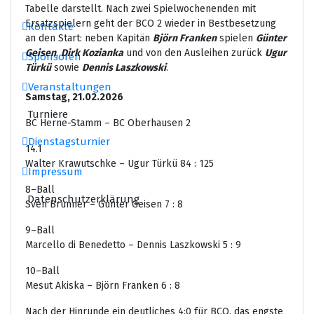
Tabelle darstellt. Nach zwei Spielwochenenden mit
Ersatzspielern geht der BCO 2 wieder in Bestbesetzung
Kontakte
an den Start: neben Kapitän
Björn Franken
spielen
Günter
Geisen
,
Dirk Kozianka
und von den Ausleihen zurück
Ugur
Sponsoren
Türkü
sowie
Dennis Laszkowski
.
Veranstaltungen
Samstag, 21.02.2026
Turniere
BC Herne-Stamm – BC Oberhausen 2
Dienstagsturnier
14.1
Walter Krawutschke – Ugur Türkü 84 : 125
Impressum
8–Ball
Datenschutzerklärung
Sven Brunner – Günter Geisen 7 : 8
9–Ball
Marcello di Benedetto – Dennis Laszkowski 5 : 9
10–Ball
Mesut Akiska – Björn Franken 6 : 8
Nach der Hinrunde ein deutliches 4:0 für BCO, das engste