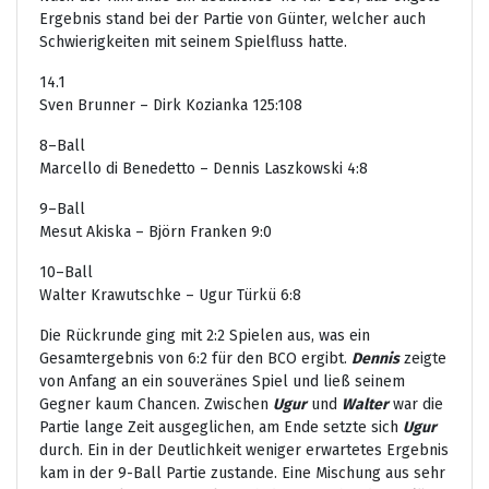
Ergebnis stand bei der Partie von Günter, welcher auch
Schwierigkeiten mit seinem Spielfluss hatte.
14.1
Sven Brunner – Dirk Kozianka 125:108
8–Ball
Marcello di Benedetto – Dennis Laszkowski 4:8
9–Ball
Mesut Akiska – Björn Franken 9:0
10–Ball
Walter Krawutschke – Ugur Türkü 6:8
Die Rückrunde ging mit 2:2 Spielen aus, was ein
Gesamtergebnis von 6:2 für den BCO ergibt.
Dennis
zeigte
von Anfang an ein souveränes Spiel und ließ seinem
Gegner kaum Chancen. Zwischen
Ugur
und
Walter
war die
Partie lange Zeit ausgeglichen, am Ende setzte sich
Ugur
durch. Ein in der Deutlichkeit weniger erwartetes Ergebnis
kam in der 9-Ball Partie zustande. Eine Mischung aus sehr