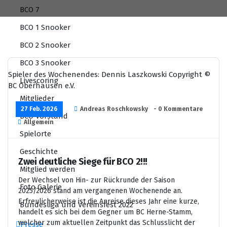
BCO 7
BCO 1 Snooker
BCO 2 Snooker
BCO 3 Snooker
Spieler des Wochenendes: Dennis Laszkowski
Copyright ©
Livescoring
BC Oberhausen e.V.
Mitglieder
27 Feb. 2026
Andreas Roschkowsky
- 0 Kommentare
BCO Vorstand
Allgemein
Spielorte
Geschichte
Zwei deutliche Siege für BCO 2!!!
Mitglied werden
Der Wechsel von Hin- zur Rückrunde der Saison
Foto Galerie
2025/2026 stand am vergangenen Wochenende an.
Erfreulicherweise ist die Anreise dieses Jahr eine kurze,
Bundesliga und Vereinsfest 2022
handelt es sich bei dem Gegner um BC Herne-Stamm,
welcher zum aktuellen Zeitpunkt das Schlusslicht der
Presse