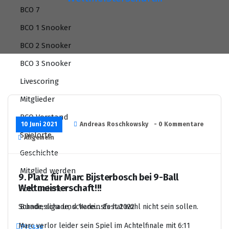
BCO 7
BCO 1 Snooker
BCO 2 Snooker
BCO 3 Snooker
Livescoring
Mitglieder
BCO Vorstand
10 Juni 2021
Andreas Roschkowsky
- 0 Kommentare
Spielorte
Allgemein
Geschichte
Mitglied werden
9. Platz für Marc Bijsterbosch bei 9-Ball
Weltmeisterschaft!!!
Foto Galerie
Bundesliga und Vereinsfest 2022
Schade, schade, schade… Es hat wohl nicht sein sollen.
Marc verlor leider sein Spiel im Achtelfinale mit 6:11
Presse