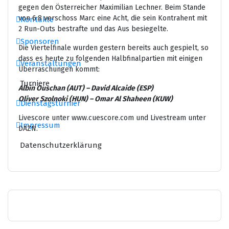
gegen den Österreicher Maximilian Lechner. Beim Stande
von 6:8 verschoss Marc eine Acht, die sein Kontrahent mit
Kontakte
2 Run-Outs bestrafte und das Aus besiegelte.
Sponsoren
Die Viertelfinale wurden gestern bereits auch gespielt, so
dass es heute zu folgenden Halbfinalpartien mit einigen
Veranstaltungen
Überraschungen kommt:
Turniere
Albin Ouschan (AUT) – David Alcaide (ESP)
Oliver Szolnoki (HUN) – Omar Al Shaheen (KUW)
Dienstagsturnier
Livescore unter www.cuescore.com und Livestream unter
Impressum
DAZN.
Datenschutzerklärung