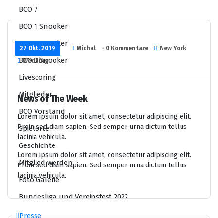
BCO 7
BCO 1 Snooker
BCO 2 Snooker
27 Okt. 2019
Michal
- 0 Kommentare
New York
BCO 3 Snooker
Wedding
Livescoring
Mitglieder
News of The Week
BCO Vorstand
Lorem ipsum dolor sit amet, consectetur adipiscing elit.
Proin sed diam sapien. Sed semper urna dictum tellus
Spielorte
lacinia vehicula.
Geschichte
Lorem ipsum dolor sit amet, consectetur adipiscing elit.
Mitglied werden
Proin sed diam sapien. Sed semper urna dictum tellus
lacinia vehicula.
Foto Galerie
Bundesliga und Vereinsfest 2022
Presse