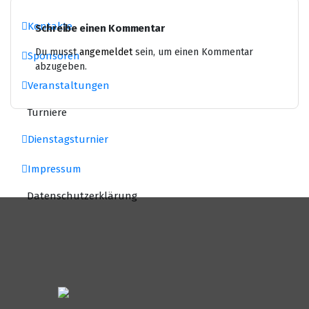
Kontakte
Schreibe einen Kommentar
Du musst
angemeldet
sein, um einen Kommentar
Sponsoren
abzugeben.
Veranstaltungen
Turniere
Dienstagsturnier
Impressum
Datenschutzerklärung