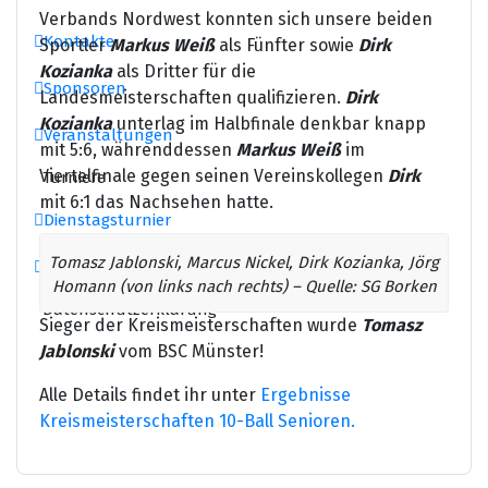
Verbands Nordwest konnten sich unsere beiden
Kontakte
Sportler
Markus Weiß
als Fünfter sowie
Dirk
Kozianka
als Dritter für die
Sponsoren
Landesmeisterschaften qualifizieren.
Dirk
Kozianka
unterlag im Halbfinale denkbar knapp
Veranstaltungen
mit 5:6, währenddessen
Markus Wei
ß
im
Viertelfinale gegen seinen Vereinskollegen
Dirk
Turniere
mit 6:1 das Nachsehen hatte.
Dienstagsturnier
Tomasz Jablonski, Marcus Nickel, Dirk Kozianka, Jörg
Impressum
Homann (von links nach rechts) – Quelle: SG Borken
Datenschutzerklärung
Sieger der Kreismeisterschaften wurde
Tomasz
Jablonski
vom BSC Münster!
Alle Details findet ihr unter
Ergebnisse
Kreismeisterschaften 10-Ball Senioren.