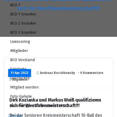
BCO 7
Sich Für Westfalenmeisterschaft!!!
BCO 1 Snooker
BCO 2 Snooker
BCO 3 Snooker
Livescoring
Mitglieder
BCO Vorstand
Spielorte
11 Apr. 2022
Andreas Roschkowsky
- 0 Kommentare
Geschichte
Allgemein
Mitglied werden
Foto Galerie
Dirk Kozianka und Markus Weiß qualifizieren
sich für Westfalenmeisterschaft!!!
Bundesliga und Vereinsfest 2022
Bei der Senioren Kreismeisterschaft 10-Ball des
Presse