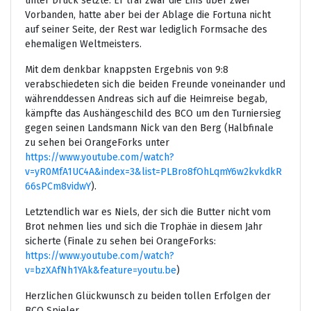
unter Druck setzte. Er traf zwar die Eins über zwei
Vorbanden, hatte aber bei der Ablage die Fortuna nicht
auf seiner Seite, der Rest war lediglich Formsache des
ehemaligen Weltmeisters.
Mit dem denkbar knappsten Ergebnis von 9:8
verabschiedeten sich die beiden Freunde voneinander und
währenddessen Andreas sich auf die Heimreise begab,
kämpfte das Aushängeschild des BCO um den Turniersieg
gegen seinen Landsmann Nick van den Berg (Halbfinale
zu sehen bei OrangeForks unter
https://www.youtube.com/watch?
v=yR0MfA1UC4A&index=3&list=PLBro8fOhLqmY6w2kvkdkR
66sPCm8vidwY
).
Letztendlich war es Niels, der sich die Butter nicht vom
Brot nehmen lies und sich die Trophäe in diesem Jahr
sicherte (Finale zu sehen bei OrangeForks:
https://www.youtube.com/watch?
v=bzXAfNh1YAk&feature=youtu.be
)
Herzlichen Glückwunsch zu beiden tollen Erfolgen der
BCO Spieler.