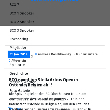
BCO 7
BCO 1 Snooker
BCO 2 Snooker
BCO 3 Snooker
Livescoring
Mitglieder
23 Jan. 2017
Andreas Roschkowsky
- 0 Kommentare
BCO Vorstand
Allgemein
Spielorte
Geschichte
BCO räumt bei Stella Artois Open in
Mitglied werden
Ostende/Belgien ab!!!
Foto Galerie
Die Spitzenspieler des BC Oberhausen traten am
Wochenende des 14. und 15. Januars 2017 in der
Bundesliga und Vereinsfest 2022
Hafenstadt Ostende in Belgien an, um den Titel des
Presse
traditionsreichen Turniers zu gewinnen. Im Jahr 2016