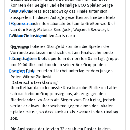
konnten der Belgier und ehemalige BCO Spieler Serge
Kontakte
Das und Andreas Roschkowsky das Finale unter sich
ausspielen. In dieser Auflage gesellten sich neben Niels
Sponsoren
Feijen u.a. auch internationale bekannte Größen wie Nick
van den Berg, Mateusz Sniegocki, Wojciech Szewczyk,
Wiktor Zielinski und Ivo Aarts dazu.
Veranstaltungen
Gegen ein höheres Startgeld konnten die Spieler die
Turniere
Vorrunde auslassen und sich erst am Finalwochenende
Dienstagsturnier
dazugesellen. Niels spielte in der ersten Samstagsgruppe
um 10:00 Uhr und konnte in seiner 6er Gruppe den
zweiten Platz erzielen. Hierbei unterlag er dem jungen
Impressum
Polen Wiktor Zielinski.
Datenschutzerklärung
Unmittelbar danach musste Roschi an die Platte und alles
sah nach einem Gruppensieg aus, als er gegen den
Niederländer Ivo Aarts als Sieger vom Tisch ging, jedoch
verlor er etwas überraschend gegen einen der lokalen
Spieler mit 6:3, so dass auch er als Zweiter in den Finaltag
zog.
Die Auslosung der letzten 32 ergab ein Raster, in dem