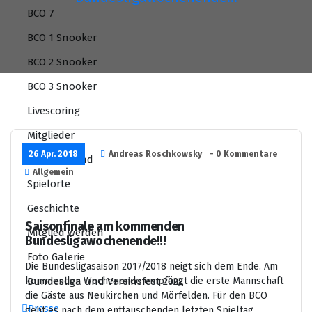
BCO 7
BCO 1 Snooker
BCO 2 Snooker
BCO 3 Snooker
Livescoring
Mitglieder
26 Apr. 2018
Andreas Roschkowsky
- 0 Kommentare
BCO Vorstand
Allgemein
Spielorte
Geschichte
Saisonfinale am kommenden
Mitglied werden
Bundesligawochenende!!!
Foto Galerie
Die Bundesligasaison 2017/2018 neigt sich dem Ende. Am
kommenden Wochenende empfängt die erste Mannschaft
Bundesliga und Vereinsfest 2022
die Gäste aus Neukirchen und Mörfelden. Für den BCO
Presse
geht es nach dem enttäuschenden letzten Spieltag