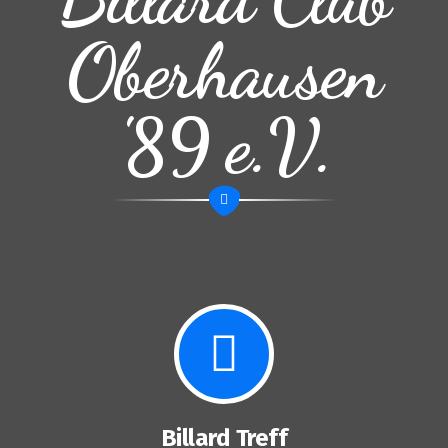
Oberhausen
'89 e.V.
Billard Treff