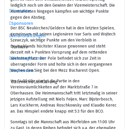
lediglich noch um den Gewinn der Vizemeisterschaft. Die
Kontakte
Kontrahenten hingegen kämpfen um wichtige Punkte
gegen den Abstieg.
Sponsoren
Der BSC Neukirchen/Geldern hat in den letzten Spielen,
gemeinsam mit seinen Legionären Ivar Saris und Wojtech
Veranstaltungen
Szewczyk, wichtige Punkte um den Verbleib in
Deutschlands höchster Klasse gewonnen und steht
Turniere
derzeit mit 4 Punkten Vorsprung auf dem rettenden
Dienstagsturnier
sechsten Platz. Der Pole befindet sich zur Zeit in
überragender Form und holte sich in den vergangenen
Wochen den Sieg bei den Mezz Bucharest Open.
Impressum
Um 14:00 Uhr startet die Partie in den
Datenschutzerklärung
Vereinsräumlichkeiten auf der Marktstraße 7 in
Oberhausen. Die Heimmannschaft tritt letztmalig in seiner
jetzigen Aufstellung mit Niels Feijen, Marc Bijsterbosch,
Lars Kuckherm, Andreas Roschkowsky und Klaudio Kerec
an. Das Hinspiel endete knapp mit 5:3 für den BCO.
Sonntags ist die Mannschaft aus Mörfelden um 11:00 Uhr
zu Gast. In deren Reihen befindet sich u.a. der ehemalige