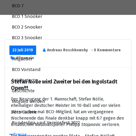
BCO 7
BCO 1 Snooker
BCO 2 Snooker
BCO 3 Snooker
Livescoring
22 Juli 2019
Andreas Roschkowsky
- 0 Kommentare
Allgemein
Mitglieder
BCO Vorstand
Spielorte
Stefan Nölle wird Zweiter bei den Ingolstadt
Open!!!
Geschichte
Der Neuzugang der 1. Mannschaft, Stefan Nölle,
Mitglied werden
ehemaliger deutscher Meister im 10-Ball und vor vielen
Foto Galerie
Jahren schon mal BCO-Mitglied, hat am vergangenen
Wochenende das Finale denkbar knapp mit 6:7 gegen den
Bundesliga und Vereinsfest 2022
kroatischen Nationalspieler Philipp Stojanovic verloren.
Presse