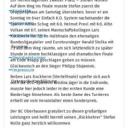
Ein hervorragender zweiter Platz – Stefan Nölle!!!
Auf dem Weg ins Finale musste Stefan zuerst die
Kontakte
Gruppenphase am Samstag überstehen, bevor er am
Sonntag im 64er Einfach K.O. System nacheinander die
Sponsoren
Spieler Adrian Schug mit 6:0, Helmut Prexl mit 6:0, Altin
Volkan mit 6:1, seinen Mannschaftskollegen Lars
Veranstaltungen
Kuckherm mit 7:5, im Halbfinale den ehemaligen
Bundesligaspieler und Eurotoursieger Harald Stolka mit
Turniere
7:3 aus dem Weg räumte, um sich letztendlich zu später
Stunde in einem hochklassigen und dramatischen Finale
Dienstagsturnier
am Ende knapp geschlagen geben zu müssen.
Glückwunsch an den Sieger Philipp Stojanovic.
Impressum
Neben Lars Kuckherm (Viertelfinale) spielte sich auch
Datenschutzerklärung
noch die BCO-Spielerin Kristina Jäger in die Endrunde,
musste hier jedoch leider in der ersten Runde eine
Niederlage hinnehmen. Als beste Dame des Turnieres
erhielt sie vom Veranstalter einen Sonderpreis.
Der BC Oberhausen gratuliert zu diesen großartigen
Leistungen und heißt hiermit seinen „Rückkehrer“ Stefan
Nölle ganz herzlich willkommen.