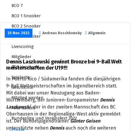
BCO 7
BCO 1 Snooker
BCO 2 Snooker
25 Nov. 2022
Andreas Roschkowsky
Allgemein
BCO 3 Snooker
Livescoring
Mitglieder
Dennis Laszkowski gewinnt Bronze bei 9-Ball Welt
BCO Vorstand
meisterschaften der U19!!!
Spielorte
In Puerto Rico / Südamerika fanden die diesjährigen
9-Ball Weltmeisterschaften im Jugendbereich statt.
Geschichte
Mit dabei war unser Neuzugang aus Baden-
Mitglied werden
Württemberg, der Junioren-Europameister
Dennis
Laszkowski
, der in der zweiten Mannschaft des BC
Foto Galerie
Oberhausen in der Regionalliga-West aktiv gemeldet
Bundesliga und Vereinsfest 2022
ist. Der Bundesjugendtrainer
Günter Geisen
unterstützte neben
Dennis
auch noch die weiteren
Presse