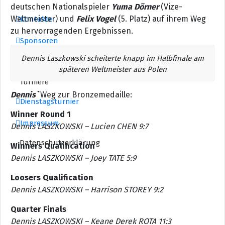
deutschen Nationalspieler
Yuma Dörner
(Vize-
Weltmeister) und
Felix Vogel
(5. Platz) auf ihrem Weg
Kontakte
zu hervorragenden Ergebnissen.
Sponsoren
Dennis Laszkowski scheiterte knapp im Halbfinale am
Veranstaltungen
späteren Weltmeister aus Polen
Turniere
Dennis`
Weg zur Bronzemedaille:
Dienstagsturnier
Winner Round 1
Impressum
Dennis LASZKOWSKI – Lucien CHEN 9:7
Datenschutzerklärung
Winners Qualification
Dennis LASZKOWSKI – Joey TATE 5:9
Loosers Qualification
Dennis LASZKOWSKI – Harrison STOREY 9:2
Quarter Finals
Dennis LASZKOWSKI – Keane Derek ROTA 11:3